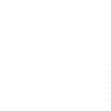
Con
como
por
exp
mas
cam
inno
sast