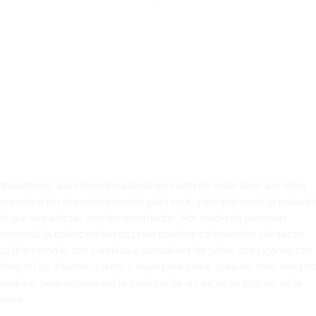
100%
.
.
.
g
n
i
d
a
o
L
trapunto es una colección autoral de sastrería masculina que toma
 inspiración el movimiento del glam rock, principalmente la teatrali
 la que sus artistas son tan recordados. Por medio de patronaje
erimental la colección busca crear prendas tradicionales del sector
culino como lo son camisas o pantalones de paño, con jugando con
bios en las siluetas, cortes y superposiciones para asi traer propue
vadoras pero respetando la tradición de las técnicas propias de la
rería.